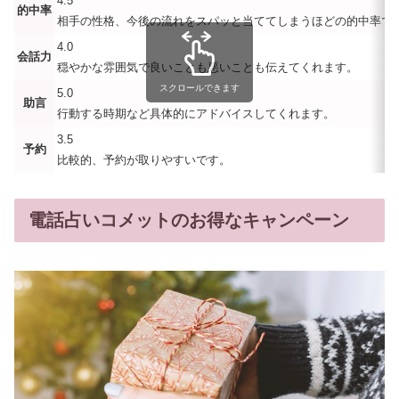
4.5
的中率
相手の性格、今後の流れをスパッと当ててしまうほどの的中率で
4.0
会話力
穏やかな雰囲気で良いことも悪いことも伝えてくれます。
スクロールできます
5.0
助言
行動する時期など具体的にアドバイスしてくれます。
3.5
予約
比較的、予約が取りやすいです。
電話占いコメットのお得なキャンペーン