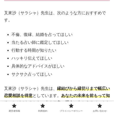
叉來沙（サラシャ）先生は、次のような方におすすめで
す。
不倫、復縁、結婚を占ってほしい
当たる占い師に鑑定してほしい
行動する時期が知りたい
ハッキリ伝えてほしい
具体的なアドバイスがほしい
サクサク占ってほしい
叉來沙（サラシャ）先生は、
縁結びから縁切りまで幅広い
恋愛相談を得意
としています。
あなたの未来を前もって知
ることができるから、今より良い運命に向かえるベストな
方法を教えてくれます
。明るく優しい人柄と、お悩みにサ
運営者情報
利用規約
プライバシーポリシー
お問い合わせ