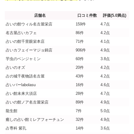
店舗名
口コミ件数
評価(5.0満点)
占いの館ウィル名古屋栄店
159件
4.7点
名古屋占いカフェ
86件
4.2点
占いの館千里眼栄本店
71件
4.1点
占いカフェイーマジョ錦店
906件
4.9点
芋虫のベンジャミン
60件
3.8点
占いのオズ
20件
4.2点
占の城千夜物語名古屋
43件
4.2点
占いバーlabolasu
16件
4.6点
占い館未来大須店
28件
4.7点
占いの館ノア名古屋栄店
89件
4.9点
龍生館
7件
5.0点
癒しの占い館ミレアフォーチュン
32件
4.9点
占専科 紫孔
14件
3.6点