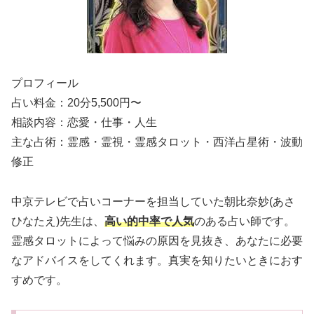
プロフィール
占い料金：20分5,500円〜
相談内容：恋愛・仕事・人生
主な占術：霊感・霊視・霊感タロット・西洋占星術・波動
修正
中京テレビで占いコーナーを担当していた朝比奈妙(あさ
ひなたえ)先生は、
高い的中率で人気
のある占い師です。
霊感タロットによって悩みの原因を見抜き、あなたに必要
なアドバイスをしてくれます。真実を知りたいときにおす
すめです。