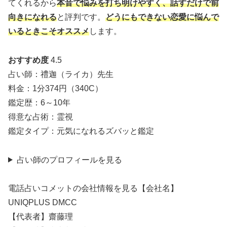
てくれるから
本音で悩みを打ち明けやすく、話すだけで前
向きになれる
と評判です。
どうにもできない恋愛に悩んで
いるときこそオススメ
します。
おすすめ度
4.5
占い師：禮迦（ライカ）先生
料金：1分374円（340C）
鑑定歴：6～10年
得意な占術：霊視
鑑定タイプ：元気になれるズバッと鑑定
占い師のプロフィールを見る
電話占いコメットの会社情報を見る【会社名】
UNIQPLUS DMCC
【代表者】齋藤理