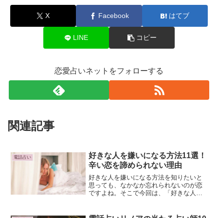
X
Facebook
はてブ
LINE
コピー
恋愛占いネットをフォローする
関連記事
好きな人を嫌いになる方法11選！
電話占い
辛い恋を諦められない理由
好きな人を嫌いになる方法を知りたいと
思っても、なかなか忘れられないのが恋
ですよね。そこで今回は、「好きな人を
嫌いになる10の方法」から「嫌いになり
たいときのNG行動」を詳しくご紹介しま
す。今すぐ直接相談したい場合は、お得