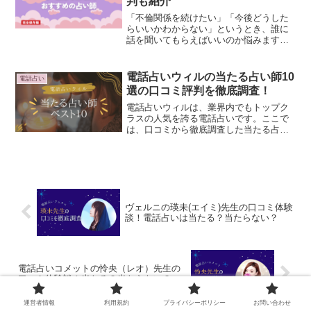
判も紹介
「不倫関係を続けたい」「今後どうした
らいいかわからない」というとき、誰に
話を聞いてもらえばいいのか悩みますよ
ね。相談する人を間違えれば「不倫なん
か辞めておきなよ」と言われて、関係が
悪化する可能性があります。そんな不倫
電話占いウィルの当たる占い師10
電話占い
や略奪愛について、誰にも...
選の口コミ評判を徹底調査！
電話占いウィルは、業界内でもトップク
ラスの人気を誇る電話占いです。ここで
は、口コミから徹底調査した当たる占い
師トップ10、メリット・デメリット、お
得なキャンペーン情報など、ご紹介しま
す。今なら無料登録すると最大6,000円分
の特典がもらえる...
ヴェルニの瑛未(エイミ)先生の口コミ体験
談！電話占いは当たる？当たらない？
電話占いコメットの怜央（レオ）先生の
口コミ体験談！当たる？当たらない？
運営者情報
利用規約
プライバシーポリシー
お問い合わせ