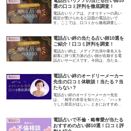
電話占いリノアの当たる占い師10
電話占い
なキャンペーンがある...
選の口コミ評判を徹底調査！
電話占いリノアは、クオリティーの高い
鑑定が受けられると話題の電話占いで
す。ここでは、口コミから徹底調査した
当たる占い師トップ10、メリット・デメ
リット、お得な情報など、ご紹介しま
す。今なら新規会員登録するだけで10分
電話占い絆の当たる占い師10選を
電話占い
間の無料鑑定をしてもらえ...
ご紹介！口コミ評判を調査！
電話占い絆は、メディア出演や著名人を
顧客に持つ実力派の占い師が在籍する電
話占いサービスです。今回は、当たる占
い師10選、悩み別おすすめ占い師、口コ
ミ評判、料金などご紹介します。今なら
3,000円プレゼントと、すべての占い師が
電話占い絆のオードリーメーカー
電話占い
10分間無料にな...
先生の口コミ体験談！当たる？当
たらない？
電話占い絆のオードリーメーカー先生
は、「相手の本音を知りたい」「ハッキ
リした助言がほしい」ときにおすすめの
占い師です。実際、オードリーメーカー
先生に占ってもらった体験談、鑑定結
果、口コミをご紹介します。ぜひ参考に
電話占いで不倫・略奪愛が当たる
電話占い
してみてくださいね。＼無料登...
おすすめの占い師10選！口コミ評